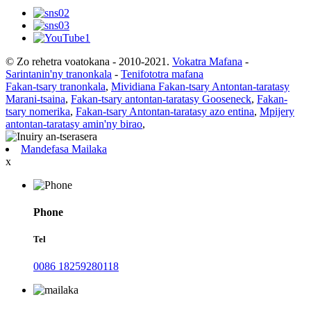
© Zo rehetra voatokana - 2010-2021.
Vokatra Mafana
-
Sarintanin'ny tranonkala
-
Tenifototra mafana
Fakan-tsary tranonkala
,
Mividiana Fakan-tsary Antontan-taratasy
Marani-tsaina
,
Fakan-tsary antontan-taratasy Gooseneck
,
Fakan-
tsary nomerika
,
Fakan-tsary Antontan-taratasy azo entina
,
Mpijery
antontan-taratasy amin'ny birao
,
Mandefasa Mailaka
x
Phone
Tel
0086 18259280118