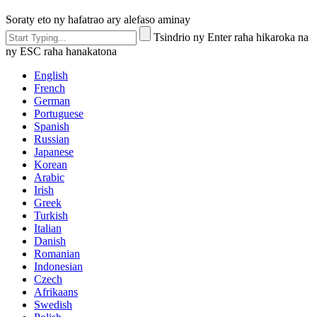
Soraty eto ny hafatrao ary alefaso aminay
Tsindrio ny Enter raha hikaroka na
ny ESC raha hanakatona
English
French
German
Portuguese
Spanish
Russian
Japanese
Korean
Arabic
Irish
Greek
Turkish
Italian
Danish
Romanian
Indonesian
Czech
Afrikaans
Swedish