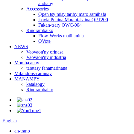
andiany
Accessories
Qpen tsy misy tariby maro samihafa
Lovia Penina Marani-tsaina QPT200
Fakan-tsary QWC-004
Rindrambaiko
Flow!Works matihanina
QVote
NEWS
Vaovaon'ny orinasa
Vaovaon'ny indostria
Momba anay
taratasy fanamarinana
Mifandraisa aminay
MANAMPY
katalaogy
Rindrambaiko
English
an-trano