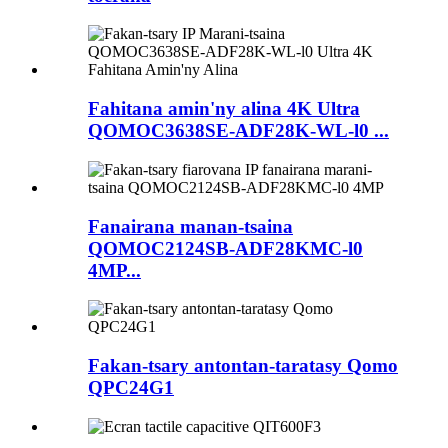
Fahitana amin'ny alina 4K Ultra
QOMOC3638SE-ADF28K-WL-l0 ​​...
Fanairana manan-tsaina
QOMOC2124SB-ADF28KMC-l0
4MP...
Fakan-tsary antontan-taratasy Qomo
QPC24G1