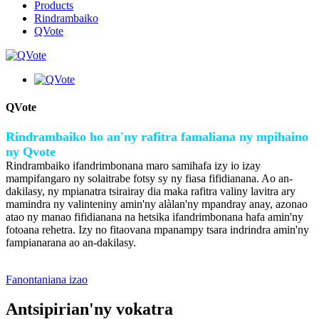
Products
Rindrambaiko
QVote
QVote
Rindrambaiko ho an'ny rafitra famaliana ny mpihaino
ny Qvote
Rindrambaiko ifandrimbonana maro samihafa izy io izay
mampifangaro ny solaitrabe fotsy sy ny fiasa fifidianana. Ao an-
dakilasy, ny mpianatra tsirairay dia maka rafitra valiny lavitra ary
mamindra ny valinteniny amin'ny alàlan'ny mpandray anay, azonao
atao ny manao fifidianana na hetsika ifandrimbonana hafa amin'ny
fotoana rehetra. Izy no fitaovana mpanampy tsara indrindra amin'ny
fampianarana ao an-dakilasy.
Fanontaniana izao
Antsipirian'ny vokatra