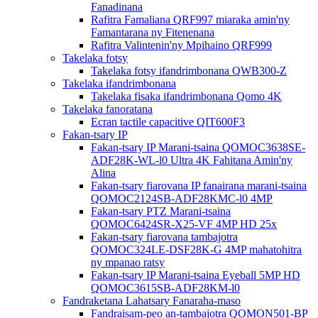
Fanadinana
Rafitra Famaliana QRF997 miaraka amin'ny
Famantarana ny Fitenenana
Rafitra Valintenin'ny Mpihaino QRF999
Takelaka fotsy
Takelaka fotsy ifandrimbonana QWB300-Z
Takelaka ifandrimbonana
Takelaka fisaka ifandrimbonana Qomo 4K
Takelaka fanoratana
Ecran tactile capacitive QIT600F3
Fakan-tsary IP
Fakan-tsary IP Marani-tsaina QOMOC3638SE-
ADF28K-WL-l0 ​​Ultra 4K Fahitana Amin'ny
Alina
Fakan-tsary fiarovana IP fanairana marani-tsaina
QOMOC2124SB-ADF28KMC-l0 4MP
Fakan-tsary PTZ Marani-tsaina
QOMOC6424SR-X25-VF 4MP HD 25x
Fakan-tsary fiarovana tambajotra
QOMOC324LE-DSF28K-G 4MP mahatohitra
ny mpanao ratsy
Fakan-tsary IP Marani-tsaina Eyeball 5MP HD
QOMOC3615SB-ADF28KM-l0
Fandraketana Lahatsary Fanaraha-maso
Fandraisam-peo an-tambajotra QOMON501-BP