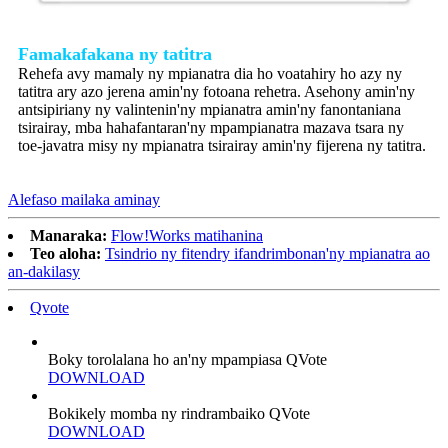
Famakafakana ny tatitra
Rehefa avy mamaly ny mpianatra dia ho voatahiry ho azy ny
tatitra ary azo jerena amin'ny fotoana rehetra. Asehony amin'ny
antsipiriany ny valintenin'ny mpianatra amin'ny fanontaniana
tsirairay, mba hahafantaran'ny mpampianatra mazava tsara ny
toe-javatra misy ny mpianatra tsirairay amin'ny fijerena ny tatitra.
Alefaso mailaka aminay
Manaraka:
Flow!Works matihanina
Teo aloha:
Tsindrio ny fitendry ifandrimbonan'ny mpianatra ao
an-dakilasy
Qvote
Boky torolalana ho an'ny mpampiasa QVote
DOWNLOAD
Bokikely momba ny rindrambaiko QVote
DOWNLOAD