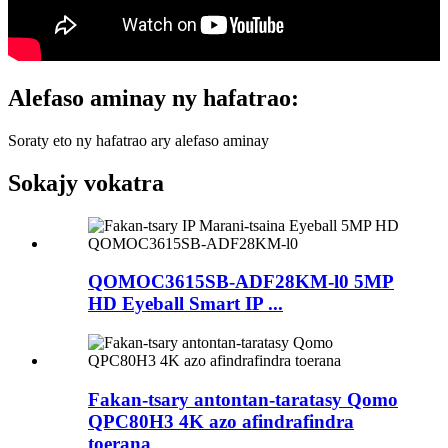
Alefaso aminay ny hafatrao:
Soraty eto ny hafatrao ary alefaso aminay
Sokajy vokatra
QOMOC3615SB-ADF28KM-l0 5MP
HD Eyeball Smart IP ...
Fakan-tsary antontan-taratasy Qomo
QPC80H3 4K azo afindrafindra
toerana