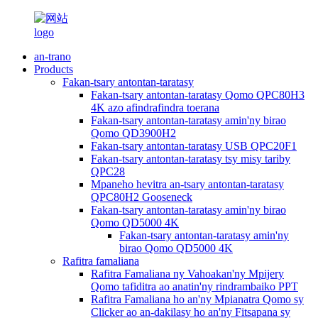
an-trano
Products
Fakan-tsary antontan-taratasy
Fakan-tsary antontan-taratasy Qomo QPC80H3
4K azo afindrafindra toerana
Fakan-tsary antontan-taratasy amin'ny birao
Qomo QD3900H2
Fakan-tsary antontan-taratasy USB QPC20F1
Fakan-tsary antontan-taratasy tsy misy tariby
QPC28
Mpaneho hevitra an-tsary antontan-taratasy
QPC80H2 Gooseneck
Fakan-tsary antontan-taratasy amin'ny birao
Qomo QD5000 4K
Fakan-tsary antontan-taratasy amin'ny
birao Qomo QD5000 4K
Rafitra famaliana
Rafitra Famaliana ny Vahoakan'ny Mpijery
Qomo tafiditra ao anatin'ny rindrambaiko PPT
Rafitra Famaliana ho an'ny Mpianatra Qomo sy
Clicker ao an-dakilasy ho an'ny Fitsapana sy